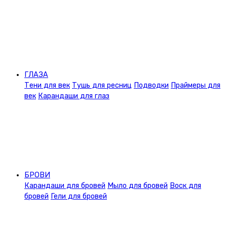
ГЛАЗА
Тени для век
Тушь для ресниц
Подводки
Праймеры для
век
Карандаши для глаз
БРОВИ
Карандаши для бровей
Мыло для бровей
Воск для
бровей
Гели для бровей