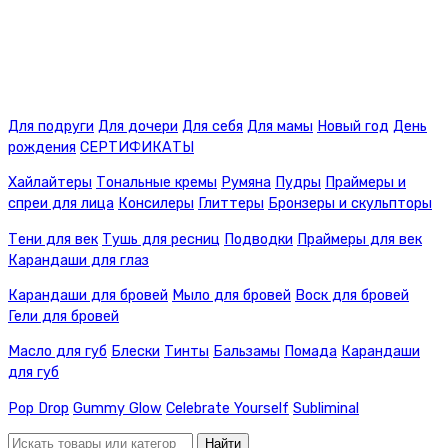
Для подруги
Для дочери
Для себя
Для мамы
Новый год
День
рождения
СЕРТИФИКАТЫ
Хайлайтеры
Тональные кремы
Румяна
Пудры
Праймеры и
спреи для лица
Консилеры
Глиттеры
Бронзеры и скульпторы
Тени для век
Тушь для ресниц
Подводки
Праймеры для век
Карандаши для глаз
Карандаши для бровей
Мыло для бровей
Воск для бровей
Гели для бровей
Масло для губ
Блески
Тинты
Бальзамы
Помада
Карандаши
для губ
Pop Drop
Gummy Glow
Celebrate Yourself
Subliminal
Найти