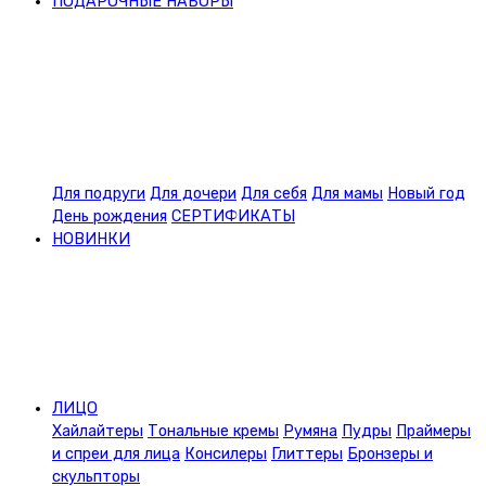
ПОДАРОЧНЫЕ НАБОРЫ
Для подруги
Для дочери
Для себя
Для мамы
Новый год
День рождения
СЕРТИФИКАТЫ
НОВИНКИ
ЛИЦО
Хайлайтеры
Тональные кремы
Румяна
Пудры
Праймеры
и спреи для лица
Консилеры
Глиттеры
Бронзеры и
скульпторы