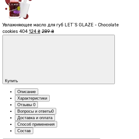
Увлажняющее масло для губ LET`S GLAZE - Chocolate
cookies 404
124 ₴
289 ₴
Купить
Описание
Характеристики
Отзывы
0
Вопросы и ответы
0
Доставка и оплата
Способ применения
Состав