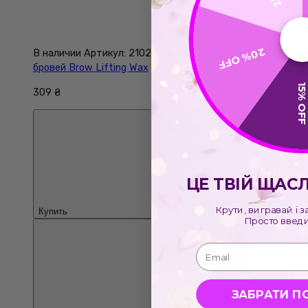
20% OFF
В наличии
Артикул: 21020
Фиксирующий воск для
бровей Brow Lifting Wax
15% OFF
309 ₴
ЦЕ ТВІЙ ЩАС
Крути, вигравай і з
Купить
Просто введи 
Email
ЗАБРАТИ П