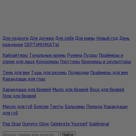
Для подруги
Для дочери
Для себя
Для мамы
Новый год
День
рождения
СЕРТИФИКАТЫ
Хайлайтеры
Тональные кремы
Румяна
Пудры
Праймеры и
спреи для лица
Консилеры
Глиттеры
Бронзеры и скульпторы
Тени для век
Тушь для ресниц
Подводки
Праймеры для век
Карандаши для глаз
Карандаши для бровей
Мыло для бровей
Воск для бровей
Гели для бровей
Масло для губ
Блески
Тинты
Бальзамы
Помада
Карандаши
для губ
Pop Drop
Gummy Glow
Celebrate Yourself
Subliminal
Найти