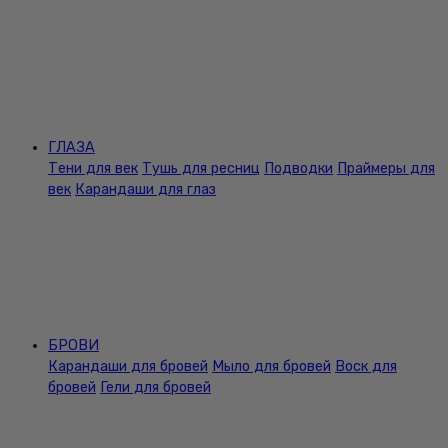
ГЛАЗА
Тени для век
Тушь для ресниц
Подводки
Праймеры для
век
Карандаши для глаз
БРОВИ
Карандаши для бровей
Мыло для бровей
Воск для
бровей
Гели для бровей