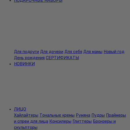
ПОДАРОЧНЫЕ НАБОРЫ
Для подруги
Для дочери
Для себя
Для мамы
Новый год
День рождения
СЕРТИФИКАТЫ
НОВИНКИ
ЛИЦО
Хайлайтеры
Тональные кремы
Румяна
Пудры
Праймеры
и спреи для лица
Консилеры
Глиттеры
Бронзеры и
скульпторы