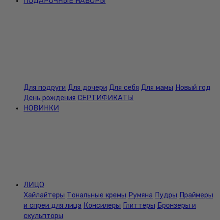
ПОДАРОЧНЫЕ НАБОРЫ
Для подруги
Для дочери
Для себя
Для мамы
Новый год
День рождения
СЕРТИФИКАТЫ
НОВИНКИ
ЛИЦО
Хайлайтеры
Тональные кремы
Румяна
Пудры
Праймеры
и спреи для лица
Консилеры
Глиттеры
Бронзеры и
скульпторы