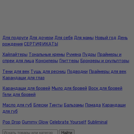
Для подруги
Для дочери
Для себя
Для мамы
Новый год
День
рождения
СЕРТИФИКАТЫ
Хайлайтеры
Тональные кремы
Румяна
Пудры
Праймеры и
спреи для лица
Консилеры
Глиттеры
Бронзеры и скульпторы
Тени для век
Тушь для ресниц
Подводки
Праймеры для век
Карандаши для глаз
Карандаши для бровей
Мыло для бровей
Воск для бровей
Гели для бровей
Масло для губ
Блески
Тинты
Бальзамы
Помада
Карандаши
для губ
Pop Drop
Gummy Glow
Celebrate Yourself
Subliminal
Найти