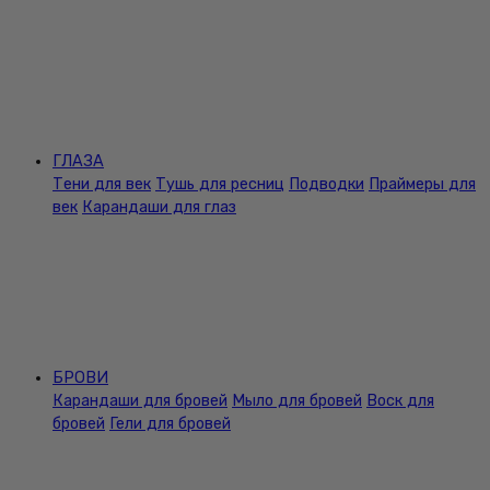
ГЛАЗА
Тени для век
Тушь для ресниц
Подводки
Праймеры для
век
Карандаши для глаз
БРОВИ
Карандаши для бровей
Мыло для бровей
Воск для
бровей
Гели для бровей