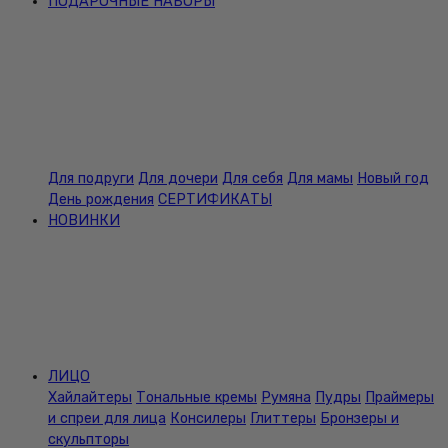
ПОДАРОЧНЫЕ НАБОРЫ
Для подруги
Для дочери
Для себя
Для мамы
Новый год
День рождения
СЕРТИФИКАТЫ
НОВИНКИ
ЛИЦО
Хайлайтеры
Тональные кремы
Румяна
Пудры
Праймеры
и спреи для лица
Консилеры
Глиттеры
Бронзеры и
скульпторы