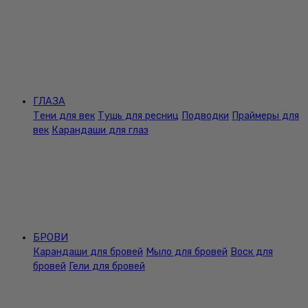
ГЛАЗА
Тени для век
Тушь для ресниц
Подводки
Праймеры для
век
Карандаши для глаз
БРОВИ
Карандаши для бровей
Мыло для бровей
Воск для
бровей
Гели для бровей