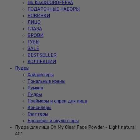
Ink Kiss&DOROFEEVA
ПОДАРОЧНЫЕ НАБОРЫ
НОВИНКИ
ЛИЦО
ГЛАЗА
БРОВИ
ГУБЫ
SALE
BESTSELLER
КОЛЛЕКЦИИ
Пудры
Хайлайтеры
Тональные кремы
Румяна
Пудры
Праймеры и спреи для лица
Консилеры
Глиттеры
Бронзеры и скульпторы
Пудра для лица Oh My Clear Face Powder - Light natural
401