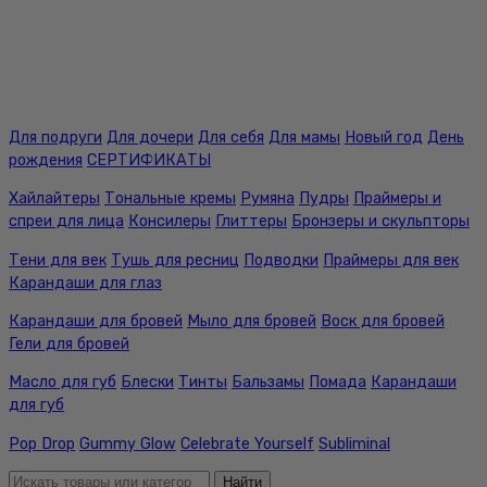
Для подруги
Для дочери
Для себя
Для мамы
Новый год
День
рождения
СЕРТИФИКАТЫ
Хайлайтеры
Тональные кремы
Румяна
Пудры
Праймеры и
спреи для лица
Консилеры
Глиттеры
Бронзеры и скульпторы
Тени для век
Тушь для ресниц
Подводки
Праймеры для век
Карандаши для глаз
Карандаши для бровей
Мыло для бровей
Воск для бровей
Гели для бровей
Масло для губ
Блески
Тинты
Бальзамы
Помада
Карандаши
для губ
Pop Drop
Gummy Glow
Celebrate Yourself
Subliminal
Найти