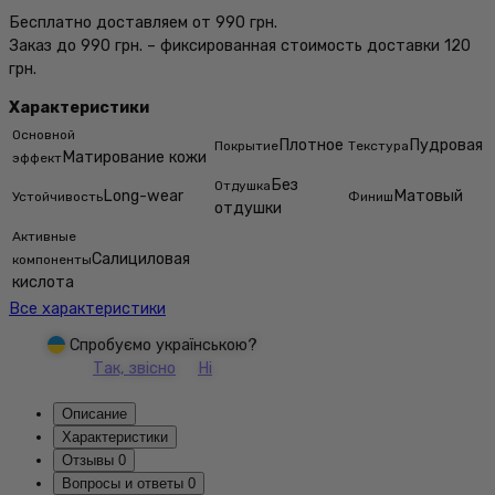
Бесплатно доставляем от 990 грн.
Заказ до 990 грн. – фиксированная стоимость доставки 120
грн.
Характеристики
Основной
Плотное
Пудровая
Покрытие
Текстура
Матирование кожи
эффект
Без
Отдушка
Long-wear
Матовый
Устойчивость
Финиш
отдушки
Активные
Салициловая
компоненты
кислота
Все характеристики
Спробуємо українською?
Так, звісно
Ні
Описание
Характеристики
Отзывы
0
Вопросы и ответы
0