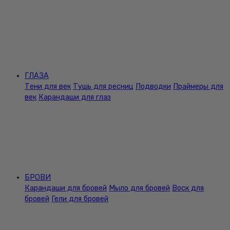
ГЛАЗА
Тени для век
Тушь для ресниц
Подводки
Праймеры для
век
Карандаши для глаз
БРОВИ
Карандаши для бровей
Мыло для бровей
Воск для
бровей
Гели для бровей