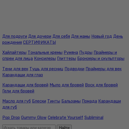
Для подруги
Для дочери
Для себя
Для мамы
Новый год
День
рождения
СЕРТИФИКАТЫ
Хайлайтеры
Тональные кремы
Румяна
Пудры
Праймеры и
спреи для лица
Консилеры
Глиттеры
Бронзеры и скульпторы
Тени для век
Тушь для ресниц
Подводки
Праймеры для век
Карандаши для глаз
Карандаши для бровей
Мыло для бровей
Воск для бровей
Гели для бровей
Масло для губ
Блески
Тинты
Бальзамы
Помада
Карандаши
для губ
Pop Drop
Gummy Glow
Celebrate Yourself
Subliminal
Найти