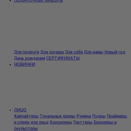
ПОДАРОЧНЫЕ НАБОРЫ
Для подруги
Для дочери
Для себя
Для мамы
Новый год
День рождения
СЕРТИФИКАТЫ
НОВИНКИ
ЛИЦО
Хайлайтеры
Тональные кремы
Румяна
Пудры
Праймеры
и спреи для лица
Консилеры
Глиттеры
Бронзеры и
скульпторы