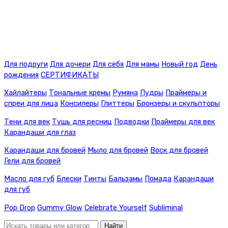
Для подруги
Для дочери
Для себя
Для мамы
Новый год
День
рождения
СЕРТИФИКАТЫ
Хайлайтеры
Тональные кремы
Румяна
Пудры
Праймеры и
спреи для лица
Консилеры
Глиттеры
Бронзеры и скульпторы
Тени для век
Тушь для ресниц
Подводки
Праймеры для век
Карандаши для глаз
Карандаши для бровей
Мыло для бровей
Воск для бровей
Гели для бровей
Масло для губ
Блески
Тинты
Бальзамы
Помада
Карандаши
для губ
Pop Drop
Gummy Glow
Celebrate Yourself
Subliminal
Найти