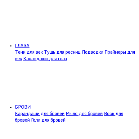
ГЛАЗА
Тени для век
Тушь для ресниц
Подводки
Праймеры для
век
Карандаши для глаз
БРОВИ
Карандаши для бровей
Мыло для бровей
Воск для
бровей
Гели для бровей