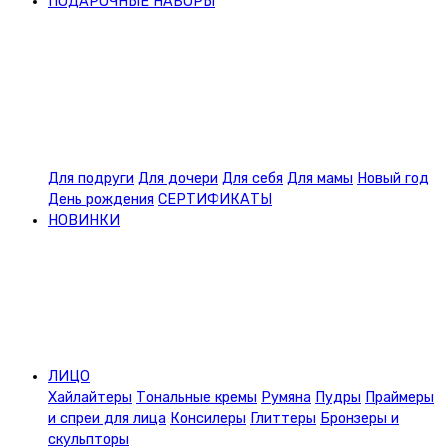
ПОДАРОЧНЫЕ НАБОРЫ
Для подруги
Для дочери
Для себя
Для мамы
Новый год
День рождения
СЕРТИФИКАТЫ
НОВИНКИ
ЛИЦО
Хайлайтеры
Тональные кремы
Румяна
Пудры
Праймеры
и спреи для лица
Консилеры
Глиттеры
Бронзеры и
скульпторы