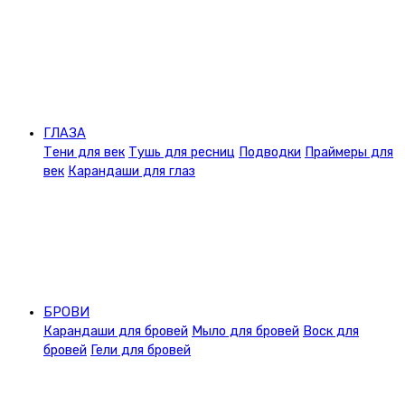
ГЛАЗА
Тени для век
Тушь для ресниц
Подводки
Праймеры для
век
Карандаши для глаз
БРОВИ
Карандаши для бровей
Мыло для бровей
Воск для
бровей
Гели для бровей