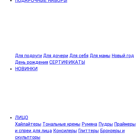
ПОДАРОЧНЫЕ НАБОРЫ
Для подруги
Для дочери
Для себя
Для мамы
Новый год
День рождения
СЕРТИФИКАТЫ
НОВИНКИ
ЛИЦО
Хайлайтеры
Тональные кремы
Румяна
Пудры
Праймеры
и спреи для лица
Консилеры
Глиттеры
Бронзеры и
скульпторы