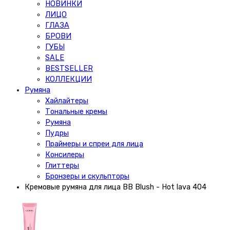
НОВИНКИ
ЛИЦО
ГЛАЗА
БРОВИ
ГУБЫ
SALE
BESTSELLER
КОЛЛЕКЦИИ
Румяна
Хайлайтеры
Тональные кремы
Румяна
Пудры
Праймеры и спреи для лица
Консилеры
Глиттеры
Бронзеры и скульпторы
Кремовые румяна для лица BB Blush - Hot lava 404