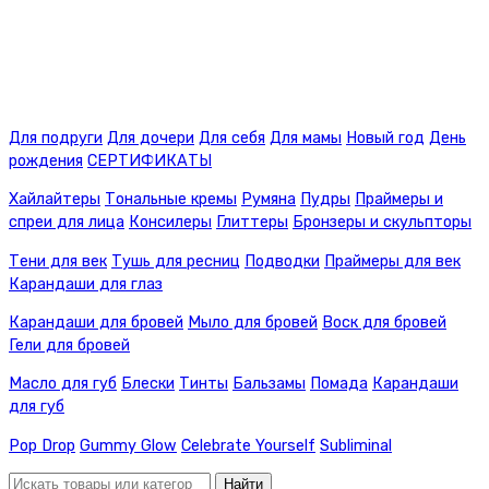
Для подруги
Для дочери
Для себя
Для мамы
Новый год
День
рождения
СЕРТИФИКАТЫ
Хайлайтеры
Тональные кремы
Румяна
Пудры
Праймеры и
спреи для лица
Консилеры
Глиттеры
Бронзеры и скульпторы
Тени для век
Тушь для ресниц
Подводки
Праймеры для век
Карандаши для глаз
Карандаши для бровей
Мыло для бровей
Воск для бровей
Гели для бровей
Масло для губ
Блески
Тинты
Бальзамы
Помада
Карандаши
для губ
Pop Drop
Gummy Glow
Celebrate Yourself
Subliminal
Найти