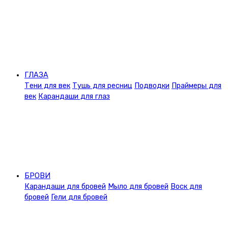
ГЛАЗА
Тени для век
Тушь для ресниц
Подводки
Праймеры для
век
Карандаши для глаз
БРОВИ
Карандаши для бровей
Мыло для бровей
Воск для
бровей
Гели для бровей