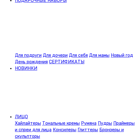
ПОДАРОЧНЫЕ НАБОРЫ
Для подруги
Для дочери
Для себя
Для мамы
Новый год
День рождения
СЕРТИФИКАТЫ
НОВИНКИ
ЛИЦО
Хайлайтеры
Тональные кремы
Румяна
Пудры
Праймеры
и спреи для лица
Консилеры
Глиттеры
Бронзеры и
скульпторы