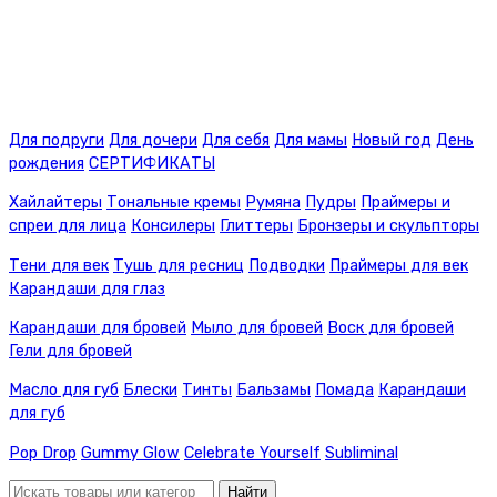
Для подруги
Для дочери
Для себя
Для мамы
Новый год
День
рождения
СЕРТИФИКАТЫ
Хайлайтеры
Тональные кремы
Румяна
Пудры
Праймеры и
спреи для лица
Консилеры
Глиттеры
Бронзеры и скульпторы
Тени для век
Тушь для ресниц
Подводки
Праймеры для век
Карандаши для глаз
Карандаши для бровей
Мыло для бровей
Воск для бровей
Гели для бровей
Масло для губ
Блески
Тинты
Бальзамы
Помада
Карандаши
для губ
Pop Drop
Gummy Glow
Celebrate Yourself
Subliminal
Найти