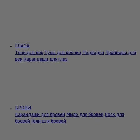
ГЛАЗА
Тени для век
Тушь для ресниц
Подводки
Праймеры для
век
Карандаши для глаз
БРОВИ
Карандаши для бровей
Мыло для бровей
Воск для
бровей
Гели для бровей