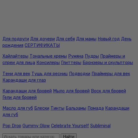
Для подруги
Для дочери
Для себя
Для мамы
Новый год
День
рождения
СЕРТИФИКАТЫ
Хайлайтеры
Тональные кремы
Румяна
Пудры
Праймеры и
спреи для лица
Консилеры
Глиттеры
Бронзеры и скульпторы
Тени для век
Тушь для ресниц
Подводки
Праймеры для век
Карандаши для глаз
Карандаши для бровей
Мыло для бровей
Воск для бровей
Гели для бровей
Масло для губ
Блески
Тинты
Бальзамы
Помада
Карандаши
для губ
Pop Drop
Gummy Glow
Celebrate Yourself
Subliminal
Найти