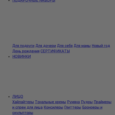
ПОДАРОЧНЫЕ НАБОРЫ
Для подруги
Для дочери
Для себя
Для мамы
Новый год
День рождения
СЕРТИФИКАТЫ
НОВИНКИ
ЛИЦО
Хайлайтеры
Тональные кремы
Румяна
Пудры
Праймеры
и спреи для лица
Консилеры
Глиттеры
Бронзеры и
скульпторы