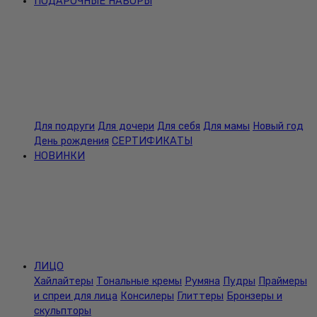
ПОДАРОЧНЫЕ НАБОРЫ
Для подруги
Для дочери
Для себя
Для мамы
Новый год
День рождения
СЕРТИФИКАТЫ
НОВИНКИ
ЛИЦО
Хайлайтеры
Тональные кремы
Румяна
Пудры
Праймеры
и спреи для лица
Консилеры
Глиттеры
Бронзеры и
скульпторы