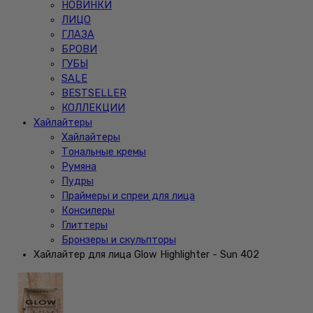
НОВИНКИ
ЛИЦО
ГЛАЗА
БРОВИ
ГУБЫ
SALE
BESTSELLER
КОЛЛЕКЦИИ
Хайлайтеры
Хайлайтеры
Тональные кремы
Румяна
Пудры
Праймеры и спреи для лица
Консилеры
Глиттеры
Бронзеры и скульпторы
Хайлайтер для лица Glow Highlighter - Sun 402