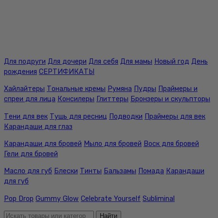
Для подруги
Для дочери
Для себя
Для мамы
Новый год
День
рождения
СЕРТИФИКАТЫ
Хайлайтеры
Тональные кремы
Румяна
Пудры
Праймеры и
спреи для лица
Консилеры
Глиттеры
Бронзеры и скульпторы
Тени для век
Тушь для ресниц
Подводки
Праймеры для век
Карандаши для глаз
Карандаши для бровей
Мыло для бровей
Воск для бровей
Гели для бровей
Масло для губ
Блески
Тинты
Бальзамы
Помада
Карандаши
для губ
Pop Drop
Gummy Glow
Celebrate Yourself
Subliminal
Найти