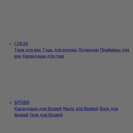
ГЛАЗА
Тени для век
Тушь для ресниц
Подводки
Праймеры для
век
Карандаши для глаз
БРОВИ
Карандаши для бровей
Мыло для бровей
Воск для
бровей
Гели для бровей