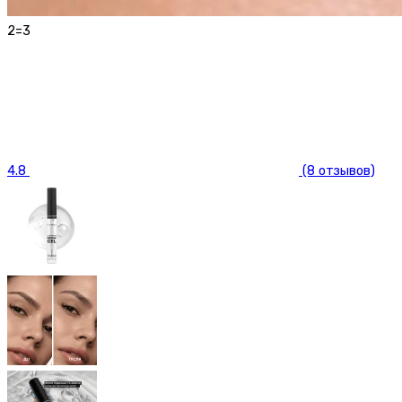
2=3
4.8
(8 отзывов)