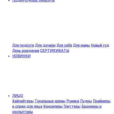
ПОДАРОЧНЫЕ НАБОРЫ
Для подруги
Для дочери
Для себя
Для мамы
Новый год
День рождения
СЕРТИФИКАТЫ
НОВИНКИ
ЛИЦО
Хайлайтеры
Тональные кремы
Румяна
Пудры
Праймеры
и спреи для лица
Консилеры
Глиттеры
Бронзеры и
скульпторы