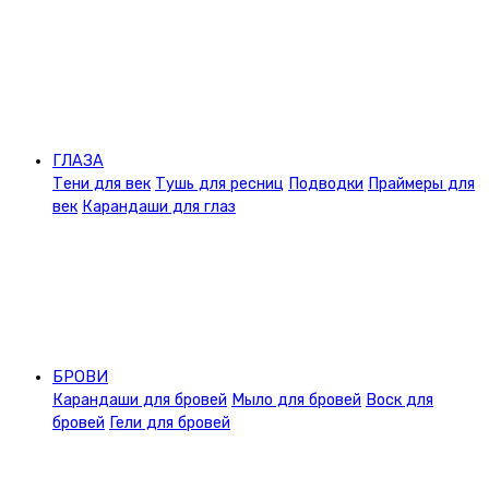
ГЛАЗА
Тени для век
Тушь для ресниц
Подводки
Праймеры для
век
Карандаши для глаз
БРОВИ
Карандаши для бровей
Мыло для бровей
Воск для
бровей
Гели для бровей