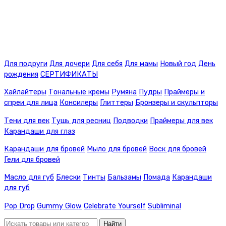
Для подруги
Для дочери
Для себя
Для мамы
Новый год
День
рождения
СЕРТИФИКАТЫ
Хайлайтеры
Тональные кремы
Румяна
Пудры
Праймеры и
спреи для лица
Консилеры
Глиттеры
Бронзеры и скульпторы
Тени для век
Тушь для ресниц
Подводки
Праймеры для век
Карандаши для глаз
Карандаши для бровей
Мыло для бровей
Воск для бровей
Гели для бровей
Масло для губ
Блески
Тинты
Бальзамы
Помада
Карандаши
для губ
Pop Drop
Gummy Glow
Celebrate Yourself
Subliminal
Найти