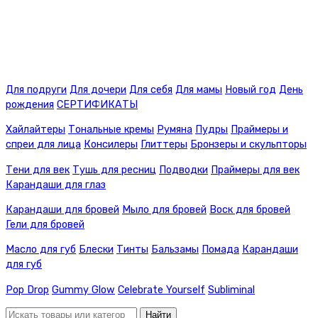
Для подруги
Для дочери
Для себя
Для мамы
Новый год
День
рождения
СЕРТИФИКАТЫ
Хайлайтеры
Тональные кремы
Румяна
Пудры
Праймеры и
спреи для лица
Консилеры
Глиттеры
Бронзеры и скульпторы
Тени для век
Тушь для ресниц
Подводки
Праймеры для век
Карандаши для глаз
Карандаши для бровей
Мыло для бровей
Воск для бровей
Гели для бровей
Масло для губ
Блески
Тинты
Бальзамы
Помада
Карандаши
для губ
Pop Drop
Gummy Glow
Celebrate Yourself
Subliminal
Найти