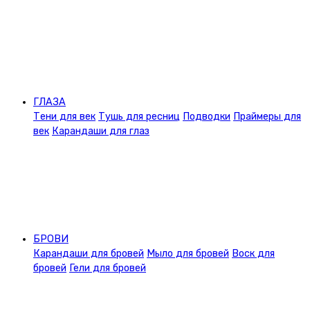
ГЛАЗА
Тени для век
Тушь для ресниц
Подводки
Праймеры для
век
Карандаши для глаз
БРОВИ
Карандаши для бровей
Мыло для бровей
Воск для
бровей
Гели для бровей