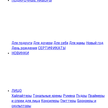
ПОДАРОЧНЫЕ НАБОРЫ
Для подруги
Для дочери
Для себя
Для мамы
Новый год
День рождения
СЕРТИФИКАТЫ
НОВИНКИ
ЛИЦО
Хайлайтеры
Тональные кремы
Румяна
Пудры
Праймеры
и спреи для лица
Консилеры
Глиттеры
Бронзеры и
скульпторы