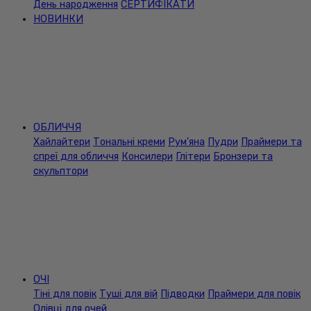
День народження
СЕРТИФІКАТИ
НОВИНКИ
ОБЛИЧЧЯ
Хайлайтери
Тональні креми
Рум'яна
Пудри
Праймери та
спреї для обличчя
Консилери
Глітери
Бронзери та
скульптори
ОЧІ
Тіні для повік
Туші для вій
Підводки
Праймери для повік
Олівці для очей