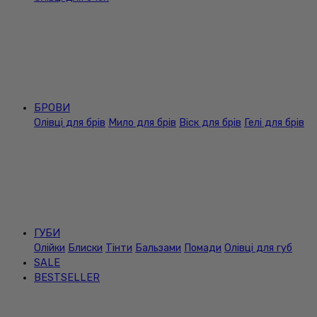
БРОВИ
Олівці для брів
Мило для брів
Віск для брів
Гелі для брів
ГУБИ
Олійки
Блиски
Тінти
Бальзами
Помади
Олівці для губ
SALE
BESTSELLER