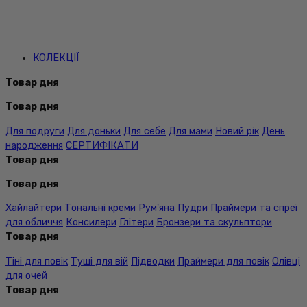
КОЛЕКЦІЇ
Товар дня
Товар дня
Для подруги
Для доньки
Для себе
Для мами
Новий рік
День
народження
СЕРТИФІКАТИ
Товар дня
Товар дня
Хайлайтери
Тональні креми
Рум'яна
Пудри
Праймери та спреї
для обличчя
Консилери
Глітери
Бронзери та скульптори
Товар дня
Тіні для повік
Туші для вій
Підводки
Праймери для повік
Олівці
для очей
Товар дня