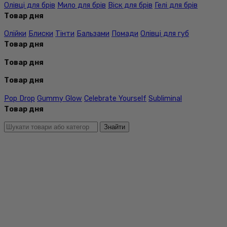
Олівці для брів
Мило для брів
Віск для брів
Гелі для брів
Товар дня
Олійки
Блиски
Тінти
Бальзами
Помади
Олівці для губ
Товар дня
Товар дня
Товар дня
Pop Drop
Gummy Glow
Celebrate Yourself
Subliminal
Товар дня
Знайти