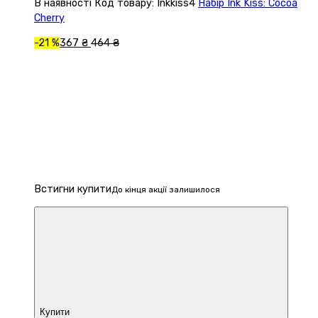
В наявності
Код товару: Inkkiss4
Набір Ink Kiss: Cocoa
Cherry
-21 %
367 ₴
464 ₴
Встигни купити
До кінця акції залишилося
Купити