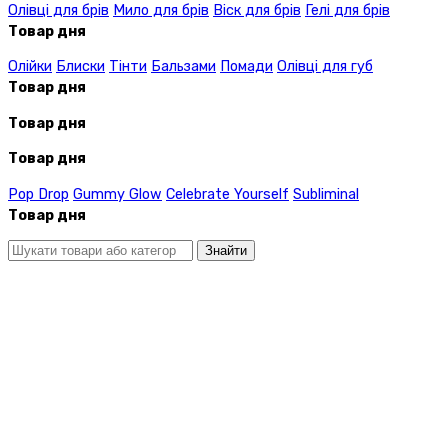
Олівці для брів
Мило для брів
Віск для брів
Гелі для брів
Товар дня
Олійки
Блиски
Тінти
Бальзами
Помади
Олівці для губ
Товар дня
Товар дня
Товар дня
Pop Drop
Gummy Glow
Celebrate Yourself
Subliminal
Товар дня
Знайти