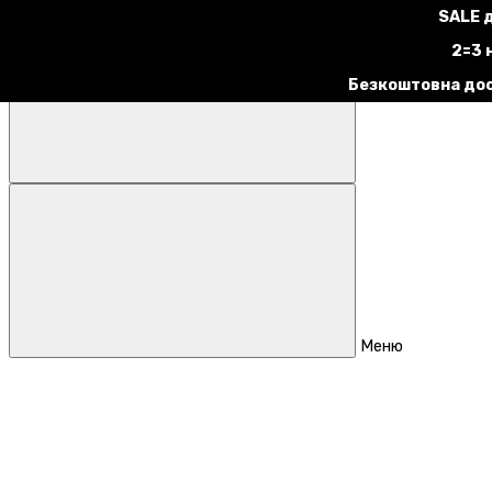
SALE 
2=3 
Безкоштовна дос
Меню