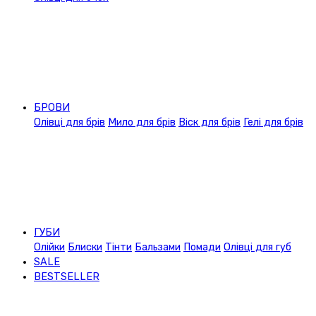
БРОВИ
Олівці для брів
Мило для брів
Віск для брів
Гелі для брів
ГУБИ
Олійки
Блиски
Тінти
Бальзами
Помади
Олівці для губ
SALE
BESTSELLER