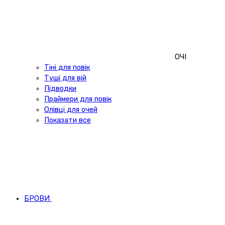
ОЧІ
Тіні для повік
Туші для вій
Підводки
Праймери для повік
Олівці для очей
Показати все
БРОВИ