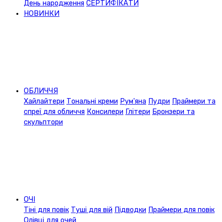
День народження
СЕРТИФІКАТИ
НОВИНКИ
ОБЛИЧЧЯ
Хайлайтери
Тональні креми
Рум'яна
Пудри
Праймери та
спреї для обличчя
Консилери
Глітери
Бронзери та
скульптори
ОЧІ
Тіні для повік
Туші для вій
Підводки
Праймери для повік
Олівці для очей