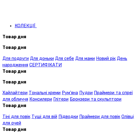
КОЛЕКЦІЇ
Товар дня
Товар дня
Для подруги
Для доньки
Для себе
Для мами
Новий рік
День
народження
СЕРТИФІКАТИ
Товар дня
Товар дня
Хайлайтери
Тональні креми
Рум'яна
Пудри
Праймери та спреї
для обличчя
Консилери
Глітери
Бронзери та скульптори
Товар дня
Тіні для повік
Туші для вій
Підводки
Праймери для повік
Олівці
для очей
Товар дня