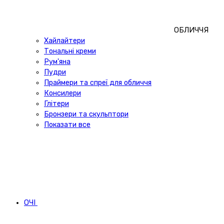
ОБЛИЧЧЯ
Хайлайтери
Тональні креми
Рум'яна
Пудри
Праймери та спреї для обличчя
Консилери
Глітери
Бронзери та скульптори
Показати все
ОЧІ