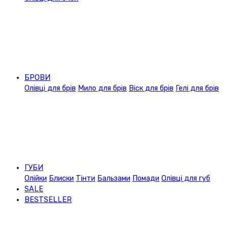
БРОВИ
Олівці для брів
Мило для брів
Віск для брів
Гелі для брів
ГУБИ
Олійки
Блиски
Тінти
Бальзами
Помади
Олівці для губ
SALE
BESTSELLER