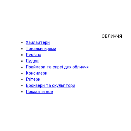
ОБЛИЧЧЯ
Хайлайтери
Тональні креми
Рум'яна
Пудри
Праймери та спреї для обличчя
Консилери
Глітери
Бронзери та скульптори
Показати все