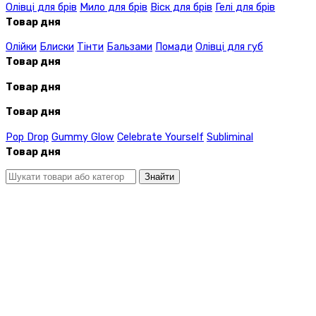
Олівці для брів
Мило для брів
Віск для брів
Гелі для брів
Товар дня
Олійки
Блиски
Тінти
Бальзами
Помади
Олівці для губ
Товар дня
Товар дня
Товар дня
Pop Drop
Gummy Glow
Celebrate Yourself
Subliminal
Товар дня
Знайти