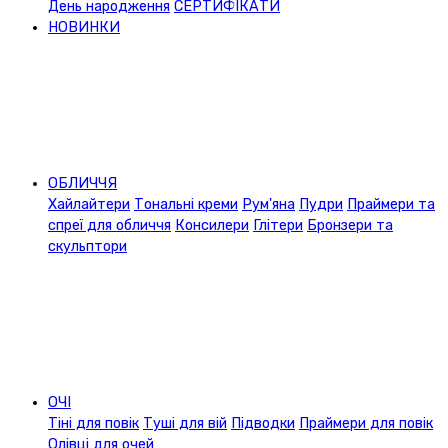
День народження
СЕРТИФІКАТИ
НОВИНКИ
ОБЛИЧЧЯ
Хайлайтери
Тональні креми
Рум'яна
Пудри
Праймери та
спреї для обличчя
Консилери
Глітери
Бронзери та
скульптори
ОЧІ
Тіні для повік
Туші для вій
Підводки
Праймери для повік
Олівці для очей