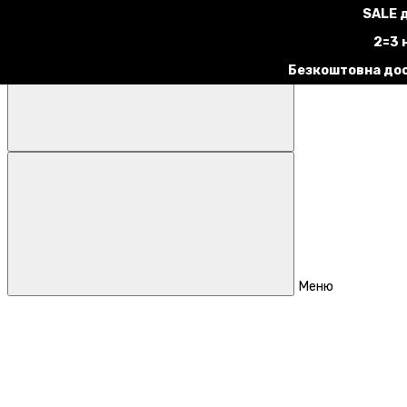
SALE 
2=3 
Безкоштовна дос
Меню