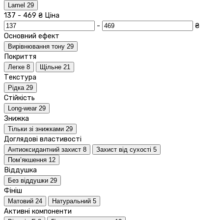
Lamel
29
137
-
469
₴
Ціна
-
₴
Основний ефект
Вирівнювання тону
29
Покриття
Легке
8
Щільне
21
Текстура
Рідка
29
Стійкість
Long-wear
29
Знижка
Тільки зі знижками
29
Доглядові властивості
Антиоксидантний захист
8
Захист від сухості
5
Пом’якшення
12
Віддушка
Без віддушки
29
Фініш
Матовий
24
Натуральний
5
Активні компоненти