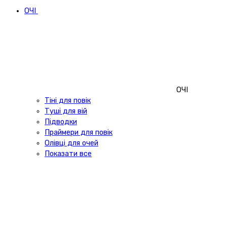
ОЧІ
ОЧІ
Тіні для повік
Туші для вій
Підводки
Праймери для повік
Олівці для очей
Показати все