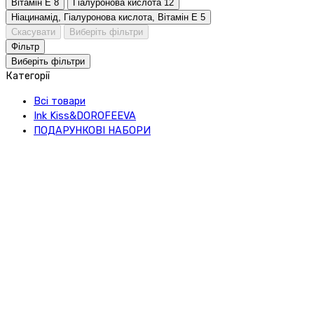
Вітамін Е
8
Гіалуронова кислота
12
Ніацинамід, Гіалуронова кислота, Вітамін Е
5
Скасувати
Виберіть фільтри
Фільтр
Виберіть фільтри
Категорії
Всі товари
Ink Kiss&DOROFEEVA
ПОДАРУНКОВІ НАБОРИ