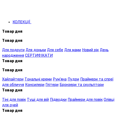
КОЛЕКЦІЇ
Товар дня
Товар дня
Для подруги
Для доньки
Для себе
Для мами
Новий рік
День
народження
СЕРТИФІКАТИ
Товар дня
Товар дня
Хайлайтери
Тональні креми
Рум'яна
Пудри
Праймери та спреї
для обличчя
Консилери
Глітери
Бронзери та скульптори
Товар дня
Тіні для повік
Туші для вій
Підводки
Праймери для повік
Олівці
для очей
Товар дня