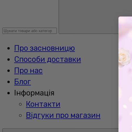
Про засновницю
Способи доставки
Про нас
Блог
Інформація
Контакти
Відгуки про магазин