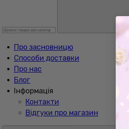
Про засновницю
Способи доставки
Про нас
Блог
Інформація
Контакти
Відгуки про магазин