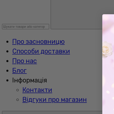
Про засновницю
Способи доставки
Про нас
Блог
Інформація
Контакти
Відгуки про магазин