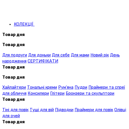
КОЛЕКЦІЇ
Товар дня
Товар дня
Для подруги
Для доньки
Для себе
Для мами
Новий рік
День
народження
СЕРТИФІКАТИ
Товар дня
Товар дня
Хайлайтери
Тональні креми
Рум'яна
Пудри
Праймери та спреї
для обличчя
Консилери
Глітери
Бронзери та скульптори
Товар дня
Тіні для повік
Туші для вій
Підводки
Праймери для повік
Олівці
для очей
Товар дня