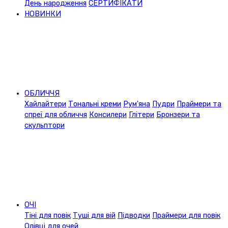
День народження
СЕРТИФІКАТИ
НОВИНКИ
ОБЛИЧЧЯ
Хайлайтери
Тональні креми
Рум'яна
Пудри
Праймери та
спреї для обличчя
Консилери
Глітери
Бронзери та
скульптори
ОЧІ
Тіні для повік
Туші для вій
Підводки
Праймери для повік
Олівці для очей