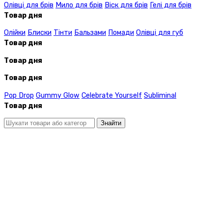
Олівці для брів
Мило для брів
Віск для брів
Гелі для брів
Товар дня
Олійки
Блиски
Тінти
Бальзами
Помади
Олівці для губ
Товар дня
Товар дня
Товар дня
Pop Drop
Gummy Glow
Celebrate Yourself
Subliminal
Товар дня
Знайти