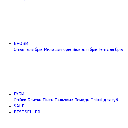
БРОВИ
Олівці для брів
Мило для брів
Віск для брів
Гелі для брів
ГУБИ
Олійки
Блиски
Тінти
Бальзами
Помади
Олівці для губ
SALE
BESTSELLER