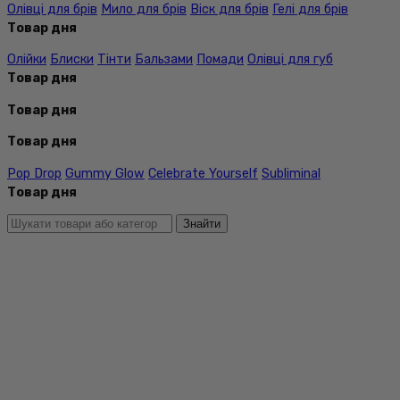
Олівці для брів
Мило для брів
Віск для брів
Гелі для брів
Товар дня
Олійки
Блиски
Тінти
Бальзами
Помади
Олівці для губ
Товар дня
Товар дня
Товар дня
Pop Drop
Gummy Glow
Celebrate Yourself
Subliminal
Товар дня
Знайти