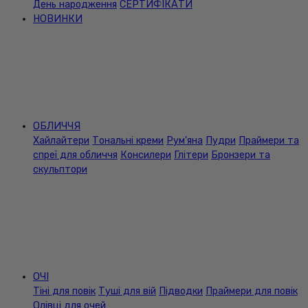
День народження
СЕРТИФІКАТИ
НОВИНКИ
ОБЛИЧЧЯ
Хайлайтери
Тональні креми
Рум'яна
Пудри
Праймери та
спреї для обличчя
Консилери
Глітери
Бронзери та
скульптори
ОЧІ
Тіні для повік
Туші для вій
Підводки
Праймери для повік
Олівці для очей