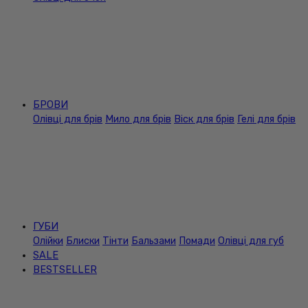
БРОВИ
Олівці для брів
Мило для брів
Віск для брів
Гелі для брів
ГУБИ
Олійки
Блиски
Тінти
Бальзами
Помади
Олівці для губ
SALE
BESTSELLER