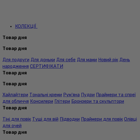
КОЛЕКЦІЇ
Товар дня
Товар дня
Для подруги
Для доньки
Для себе
Для мами
Новий рік
День
народження
СЕРТИФІКАТИ
Товар дня
Товар дня
Хайлайтери
Тональні креми
Рум'яна
Пудри
Праймери та спреї
для обличчя
Консилери
Глітери
Бронзери та скульптори
Товар дня
Тіні для повік
Туші для вій
Підводки
Праймери для повік
Олівці
для очей
Товар дня