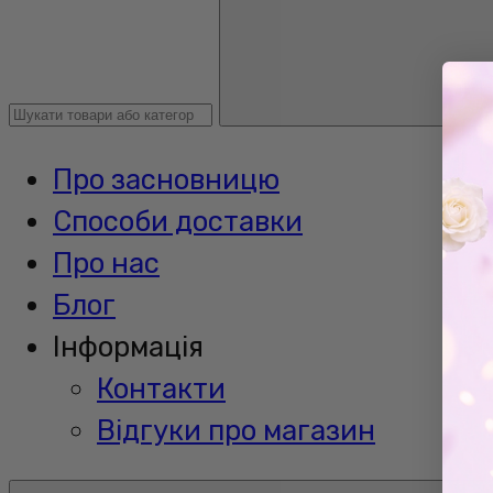
Про засновницю
Способи доставки
Про нас
Блог
Інформація
Контакти
Відгуки про магазин