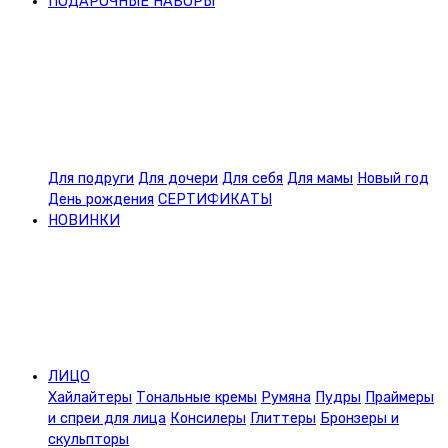
ПОДАРОЧНЫЕ НАБОРЫ
Для подруги
Для дочери
Для себя
Для мамы
Новый год
День рождения
СЕРТИФИКАТЫ
НОВИНКИ
ЛИЦО
Хайлайтеры
Тональные кремы
Румяна
Пудры
Праймеры
и спреи для лица
Консилеры
Глиттеры
Бронзеры и
скульпторы