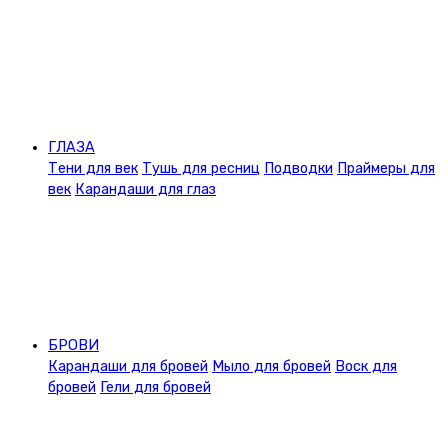
ГЛАЗА
Тени для век
Тушь для ресниц
Подводки
Праймеры для
век
Карандаши для глаз
БРОВИ
Карандаши для бровей
Мыло для бровей
Воск для
бровей
Гели для бровей