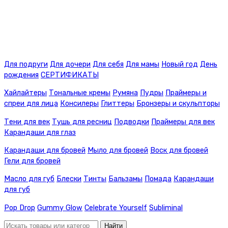
Для подруги
Для дочери
Для себя
Для мамы
Новый год
День
рождения
СЕРТИФИКАТЫ
Хайлайтеры
Тональные кремы
Румяна
Пудры
Праймеры и
спреи для лица
Консилеры
Глиттеры
Бронзеры и скульпторы
Тени для век
Тушь для ресниц
Подводки
Праймеры для век
Карандаши для глаз
Карандаши для бровей
Мыло для бровей
Воск для бровей
Гели для бровей
Масло для губ
Блески
Тинты
Бальзамы
Помада
Карандаши
для губ
Pop Drop
Gummy Glow
Celebrate Yourself
Subliminal
Найти